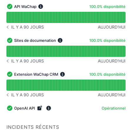
100% - disponibilité
API WaChap
100.0% disponibilité
API WaChap - Opérationnel
Lire le graphique de disponibilité pour API WaChap
IL Y A 90 JOURS
AUJOURD'HUI
HISTORIQUE DES INCIDENTS IL Y A 90 JOURS
100% - disponibilité
Sites de documenation
100.0% disponibilité
Sites de documenation - Opérationnel
Lire le graphique de disponibilité pour Sites de docume
IL Y A 90 JOURS
AUJOURD'HUI
HISTORIQUE DES INCIDENTS IL Y A 90 JOURS
100% - disponibilité
Extension WaChap CRM
100.0% disponibilité
Extension WaChap CRM - Opérationnel
Lire le graphique de disponibilité pour Extension WaC
IL Y A 90 JOURS
AUJOURD'HUI
HISTORIQUE DES INCIDENTS IL Y A 90 JOURS
OpenAI API
Opérationnel
OpenAI API - Opérationnel
INCIDENTS RÉCENTS