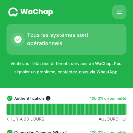
WaChap - État des services
Tous les systèmes sont
opérationnels
Vérifiez ici l'état des différents services de WaChap. Pour
signaler un problème,
contactez-nous via WhastApp
.
100% - disponibilité
Authentification
100.0% disponibilité
Authentification - Opérationnel
Lire le graphique de disponibilité pour Authentification
IL Y A 90 JOURS
AUJOURD'HUI
HISTORIQUE DES INCIDENTS IL Y A 90 JOURS
100% - disponibilité
Connexion Comptes WhatsApp
100.0% disponibilité