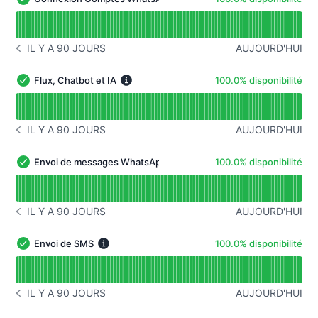
Connexion Comptes WhatsApp - Opérationnel
Lire le graphique de disponibilité pour Connexion Com
IL Y A 90 JOURS
AUJOURD'HUI
HISTORIQUE DES INCIDENTS IL Y A 90 JOURS
100% - disponibilité
Flux, Chatbot et IA
100.0% disponibilité
Flux, Chatbot et IA - Opérationnel
Lire le graphique de disponibilité pour Flux, Chatbot et 
IL Y A 90 JOURS
AUJOURD'HUI
HISTORIQUE DES INCIDENTS IL Y A 90 JOURS
100% - disponibilité
Envoi de messages WhatsApp
100.0% disponibilité
Envoi de messages WhatsApp - Opérationnel
Lire le graphique de disponibilité pour Envoi de mess
IL Y A 90 JOURS
AUJOURD'HUI
HISTORIQUE DES INCIDENTS IL Y A 90 JOURS
100% - disponibilité
Envoi de SMS
100.0% disponibilité
Envoi de SMS - Opérationnel
Lire le graphique de disponibilité pour Envoi de SMS
IL Y A 90 JOURS
AUJOURD'HUI
HISTORIQUE DES INCIDENTS IL Y A 90 JOURS