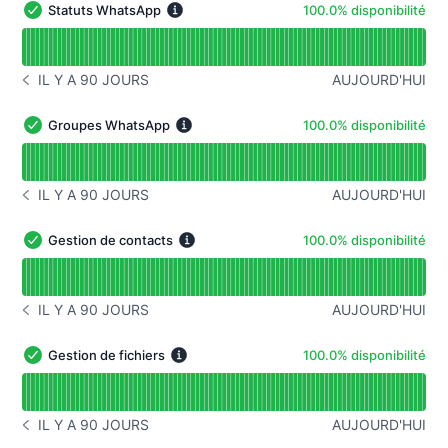
100% - disponibilité
Statuts WhatsApp
100.0% disponibilité
Statuts WhatsApp - Opérationnel
Lire le graphique de disponibilité pour Statuts WhatsAp
IL Y A 90 JOURS
AUJOURD'HUI
HISTORIQUE DES INCIDENTS IL Y A 90 JOURS
100% - disponibilité
Groupes WhatsApp
100.0% disponibilité
Groupes WhatsApp - Opérationnel
Lire le graphique de disponibilité pour Groupes WhatsA
IL Y A 90 JOURS
AUJOURD'HUI
HISTORIQUE DES INCIDENTS IL Y A 90 JOURS
100% - disponibilité
Gestion de contacts
100.0% disponibilité
Gestion de contacts - Opérationnel
Lire le graphique de disponibilité pour Gestion de conta
IL Y A 90 JOURS
AUJOURD'HUI
HISTORIQUE DES INCIDENTS IL Y A 90 JOURS
100% - disponibilité
Gestion de fichiers
100.0% disponibilité
Gestion de fichiers - Opérationnel
Lire le graphique de disponibilité pour Gestion de fichie
IL Y A 90 JOURS
AUJOURD'HUI
HISTORIQUE DES INCIDENTS IL Y A 90 JOURS